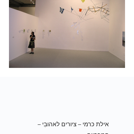
אילת כרמי – ציורים לאהובִי –